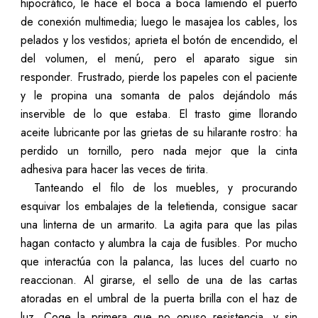
hipocrático, le hace el boca a boca lamiendo el puerto
de conexión multimedia; luego le masajea los cables, los
pelados y los vestidos; aprieta el botón de encendido, el
del volumen, el menú, pero el aparato sigue sin
responder. Frustrado, pierde los papeles con el paciente
y le propina una somanta de palos dejándolo más
inservible de lo que estaba. El trasto gime llorando
aceite lubricante por las grietas de su hilarante rostro: ha
perdido un tornillo, pero nada mejor que la cinta
adhesiva para hacer las veces de tirita.
Tanteando el filo de los muebles, y procurando
esquivar los embalajes de la teletienda, consigue sacar
una linterna de un armarito. La agita para que las pilas
hagan contacto y alumbra la caja de fusibles. Por mucho
que interactúa con la palanca, las luces del cuarto no
reaccionan. Al girarse, el sello de una de las cartas
atoradas en el umbral de la puerta brilla con el haz de
luz. Coge la primera que no opuso resistencia, y sin