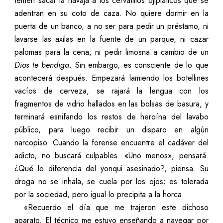
temen sacar la navaja a los cervatillos ojipláticos que se
adentran en su coto de caza. No quiere dormir en la
puerta de un banco, a no ser para pedir un préstamo, ni
lavarse las axilas en la fuente de un parque, ni cazar
palomas para la cena, ni pedir limosna a cambio de un
Dios te bendiga
. Sin embargo, es consciente de lo que
acontecerá después. Empezará lamiendo los botellines
vacíos de cerveza, se rajará la lengua con los
fragmentos de vidrio hallados en las bolsas de basura, y
terminará esnifando los restos de heroína del lavabo
público, para luego recibir un disparo en algún
narcopiso. Cuando la forense encuentre el cadáver del
adicto, no buscará culpables. «Uno menos», pensará.
¿Qué lo diferencia del yonqui asesinado?, piensa. Su
droga no se inhala, se cuela por los ojos; es tolerada
por la sociedad, pero igual lo precipita a la horca.
«Recuerdo el día que me trajeron este dichoso
aparato. El técnico me estuvo enseñando a navegar por