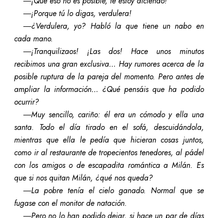
―¡Que eso no es posible, te estoy diciendo!
―¡Porque tú lo digas, verdulera!
―¿Verdulera, yo? Habló la que tiene un nabo en
cada mano.
―¡Tranquilizaos! ¡Las dos! Hace unos minutos
recibimos una gran exclusiva… Hay rumores acerca de la
posible ruptura de la pareja del momento. Pero antes de
ampliar la información… ¿Qué pensáis que ha podido
ocurrir?
―Muy sencillo, cariño: él era un cómodo y ella una
santa. Todo el día tirado en el sofá, descuidándola,
mientras que ella le pedía que hicieran cosas juntos,
como ir al restaurante de tropecientos tenedores, al pádel
con los amigos o de escapadita romántica a Milán. Es
que si nos quitan Milán, ¿qué nos queda?
―La pobre tenía el cielo ganado. Normal que se
fugase con el monitor de natación.
―Pero no lo han podido dejar, si hace un par de días