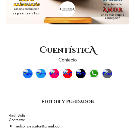
C
A
uentístic
Contacto
Editor y fundador
Raúl Solís
Contacto:
raulsolis.escritor@gmail.com