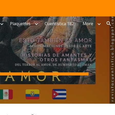
ion
Plaquettes
Cuentística 182
More