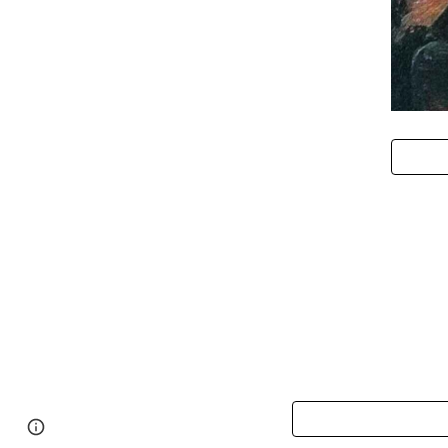
Google Sites
Report abuse