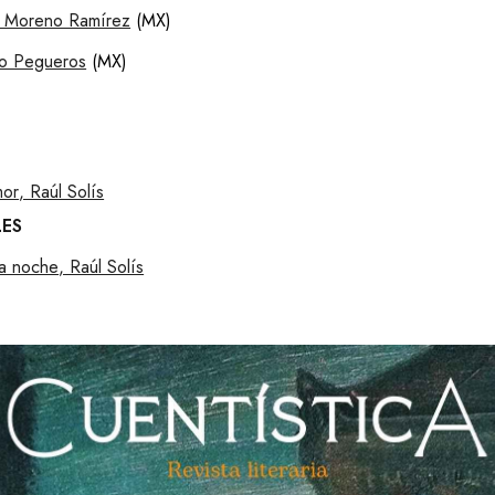
co Moreno Ramírez
(MX)
do Pegueros
(MX)
mor
, Raúl Solís
LES
la noche
, Raúl Solís