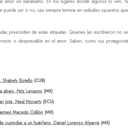
 al amor sin banalizarlo. En los lugares donde algunos lo ven, 
ue puede ser o no, casi siempre termina en radicales opuestos que
unidas prescinden de estas etiquetas. Quienes las escribieron no se
orrecto o despreciable en el amor. Saben, como sus protagonist
, Shabely Botello
(
CUB
)
a abajo, Nitz Lerasmo
(MX)
n Jota, Neal Moriarty
(
ECU
)
 Carmen Macedo Odilón
(MX)
 de custodiar a un huérfano, Daniel Lorenzo Algarve
(MX)