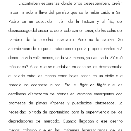
Encontraban esperanza donde otros desesperaban; creían
haber hallado la llave del paraíso que se le había caído a San
Pedro en un descuido. Huían de la tristeza y el frío, del
desasosiego del encierro, de la pobreza en casa, de las colas del
hambre, de la soledad insaciable. Pero no lo sabían. Se
asombraban de lo que su raído dinero podía proporcionarles allá
donde la vida valía menos, cada vez menos, ya casi nada. ¿Y qué
más daba? A los que se quedaban en casa se les desmoronaba
el salario entre las manos como hojas secas en un otoño que
parecía no acabarse nunca. Era el
fight or flight
que las
aerolíneas disfrazaron de ofertas en ventanas emergentes con
promesas de playas vírgenes y pueblecitos pintorescos. La
necesidad pintada de oportunidad para la supervivencia de los
depredadores del mercado. Cuando llegaban a ese destino
menos colorido que en las imágenes hipersaturadas de las