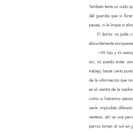
También tenía un nudo qu
del guardia que vi llora
pasea, ni le limpia ni ali
El doctor no jodía 
absurdamente enriqueced
—Mi hijo y mi exes
así, no puedo evitar se
trabajo, hasta cierto pun
de la información que no
en el vientre de la madre
como si fuéramos peces; 
sería imposible diferen
ventana, ahí va una parv
perros toman el sol en 