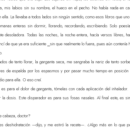
, mis labios sin su nombre, el hueco en el pecho. No había nada en ca
 ella. La llevaba a todos lados sin ningún sentido, como esos libros que uno
anas enteras sin dormir, llorando, recordando, escribiendo. Solo poesía c
e desoladora. Todas las noches, la noche entera, hacía versos libres, ha
í de que ya era suficiente ⎯sin que realmente lo fuera, pues aún contenía h
o.
hados de tanto llorar, la garganta seca, me sangraba la nariz de tanto sor
res de espalda por los espasmos y por pasar mucho tiempo en posición fe
io para ella. O eso creí.
s para el dolor de garganta, tómelas con cada aplicación del inhalador. 
 la dosis. Este disparador es para sus fosas nasales. Al final este, es s
e cabeza, doctor?
s deshidratación —dijo, y me estiró la receta—. ¿Algo más en lo que 