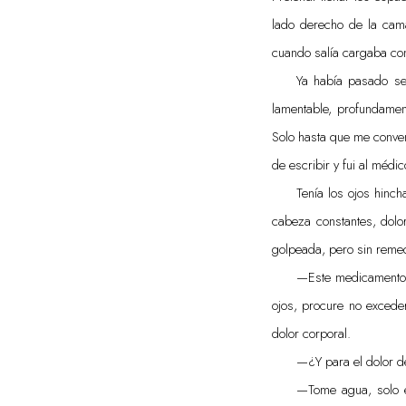
lado derecho de la cama
cuando salía cargaba con
Ya había pasado sem
lamentable, profundament
Solo hasta que me convenc
de escribir y fui al médic
Tenía los ojos hinc
cabeza constantes, dolo
golpeada, pero sin remed
—Este medicamento e
ojos, procure no exceder
dolor corporal.
—¿Y para el dolor d
—Tome agua, solo e