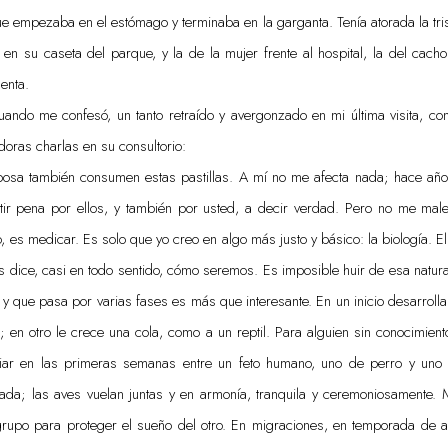
e empezaba en el estómago y terminaba en la garganta. Tenía atorada la trist
r en su caseta del parque, y la de la mujer frente al hospital, la del cach
menta.
cuando me confesó, un tanto retraído y avergonzado en mi última visita, c
oras charlas en su consultorio:
posa también consumen estas pastillas. A mí no me afecta nada; hace añ
ntir pena por ellos, y también por usted, a decir verdad. Pero no me male
to, es medicar. Es solo que yo creo en algo más justo y básico: la biología. 
s dice, casi en todo sentido, cómo seremos. Es imposible huir de esa natur
 y que pasa por varias fases es más que interesante. En un inicio desarroll
en otro le crece una cola, como a un reptil. Para alguien sin conocimient
ciar en las primeras semanas entre un feto humano, uno de perro y uno d
ada; las aves vuelan juntas y en armonía, tranquila y ceremoniosamente. M
grupo para proteger el sueño del otro. En migraciones, en temporada de