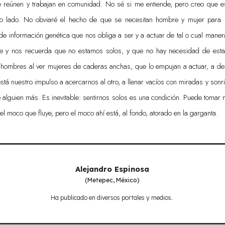
se reúnen y trabajan en comunidad. No sé si me entiende, pero creo que es
ro lado. No obviaré el hecho de que se necesitan hombre y mujer para 
de información genética que nos obliga a ser y a actuar de tal o cual mane
e y nos recuerda que no estamos solos, y que no hay necesidad de esta
s hombres al ver mujeres de caderas anchas, que lo empujan a actuar, a des
está nuestro impulso a acercarnos al otro, a llenar vacíos con miradas y son
 alguien más. Es inevitable: sentirnos solos es una condición. Puede toma
 el moco que fluye, pero el moco ahí está, al fondo, atorado en la garganta.
Alejandro Espinosa
(Metepec, México)
Ha publicado en diversos portales y medios.