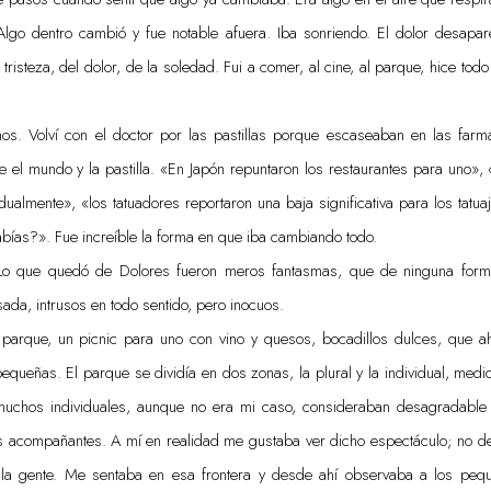
Algo dentro cambió y fue notable afuera. Iba sonriendo. El dolor desapa
tristeza, del dolor, de la soledad. Fui a comer, al cine, al parque, hice todo
s. Volví con el doctor por las pastillas porque escaseaban en las far
 el mundo y la pastilla. «En Japón repuntaron los restaurantes para uno», 
dualmente», «los tatuadores reportaron una baja significativa para los tatu
abías?». Fue increíble la forma en que iba cambiando todo.
Lo que quedó de Dolores fueron meros fantasmas, que de ninguna for
sada, intrusos en todo sentido, pero inocuos.
parque, un picnic para uno con vino y quesos, bocadillos dulces, que ah
equeñas. El parque se dividía en dos zonas, la plural y la individual, med
muchos individuales, aunque no era mi caso, consideraban desagradable 
s acompañantes. A mí en realidad me gustaba ver dicho espectáculo; no de
a la gente. Me sentaba en esa frontera y desde ahí observaba a los peq