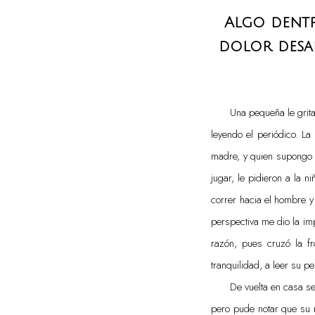
Algo dentr
dolor desap
Una pequeña le grita
leyendo el periódico. La
madre, y quien supongo q
jugar, le pidieron a la n
correr hacia el hombre y
perspectiva me dio la im
razón, pues cruzó la f
tranquilidad, a leer su pe
De vuelta en casa se
pero pude notar que su r