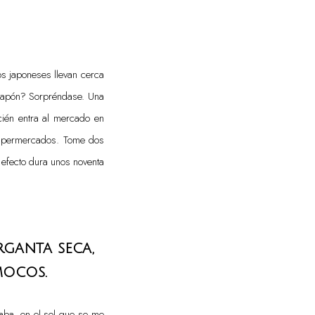
os japoneses llevan cerca
n Japón? Sorpréndase. Una
ecién entra al mercado en
 supermercados. Tome dos
l efecto dura unos noventa
rganta seca,
mocos.
aba, en el sol que se me