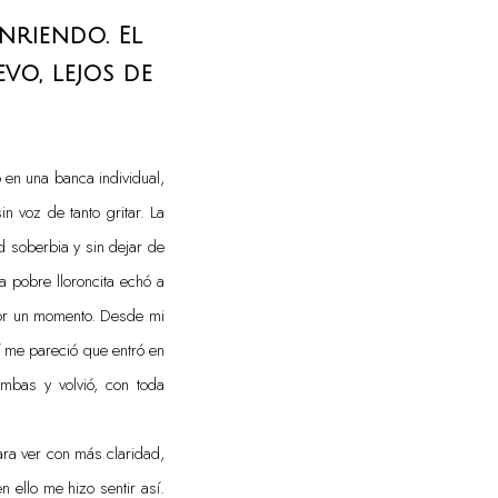
nriendo. El
vo, lejos de
 en una banca individual,
n voz de tanto gritar. La
d soberbia y sin dejar de
la pobre lloroncita echó a
 por un momento. Desde mi
í me pareció que entró en
mbas y volvió, con toda
ara ver con más claridad,
 ello me hizo sentir así.