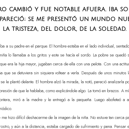
o cambió y fue notable afuera. Iba so
areció; se me presentó un mundo nue
la tristeza, del dolor, de la soledad.
ba a su padre en el parque. El hombre estaba en el lado individual, sentado
 niña lo llamaba a los gritos y este se hacía el sordo. La pobre se quedó si
ue era la hija mayor, jugaban cerca de ella con una pelota. Con una actitu
iña que se detuviera sin siquiera voltear a verla. Después de unos minutos 
 se le plantó delante. El hombre alzó la mirada, la notó, pareció analizarla
presión de que le hablaba, como explicándole algo. La tomó en brazos. A m
rontera, miró a la madre y le entregó a la pequeña. Luego abofeteó a a
riódico.
 me hizo difícil deshacerme de la imagen de la niña. No estuve tan cerca p
ostro, y aún a la distancia, estaba cargado de sufrimiento y pena. Pensar en