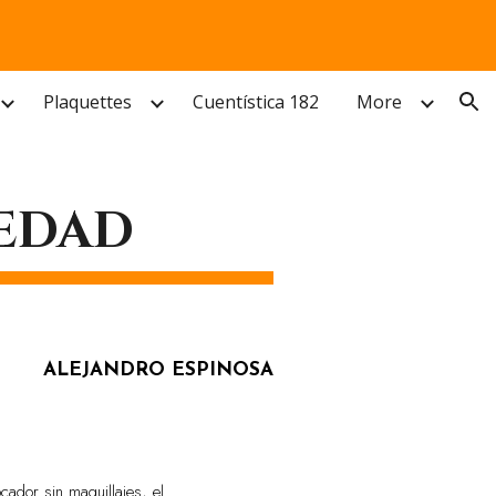
ion
Plaquettes
Cuentística 182
More
LEDAD
ALEJANDRO ESPINOSA
ocador sin maquillajes, el