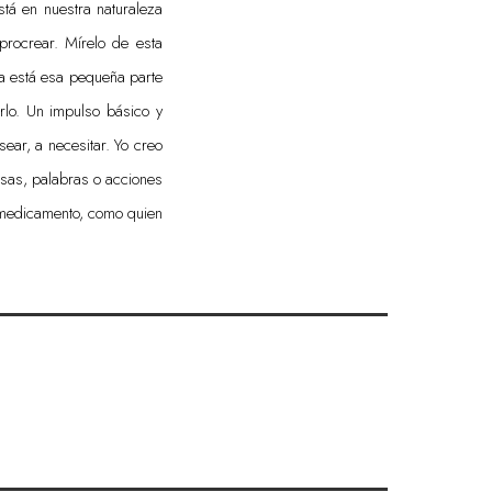
tá en nuestra naturaleza
procrear. Mírelo de esta
ra está esa pequeña parte
rlo. Un impulso básico y
ear, a necesitar. Yo creo
risas, palabras o acciones
r medicamento, como quien