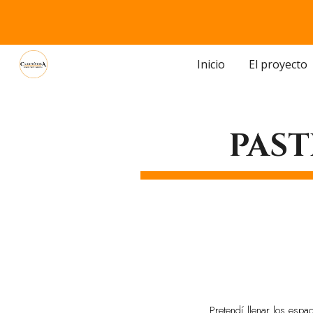
Sk
Inicio
El proyecto
PAST
Pretendí llenar los espac