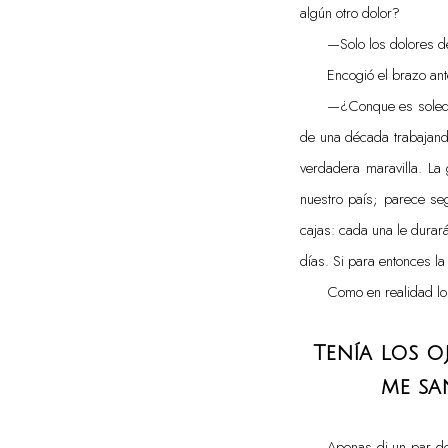
algún otro dolor?
—Solo los dolores d
Encogió el brazo ant
—¿Conque es soledad
de una década trabajando
verdadera maravilla. La 
nuestro país; parece se
cajas: cada una le durará
días. Si para entonces la
Como en realidad lo 
Tenía los o
me sa
Apenas di un par de