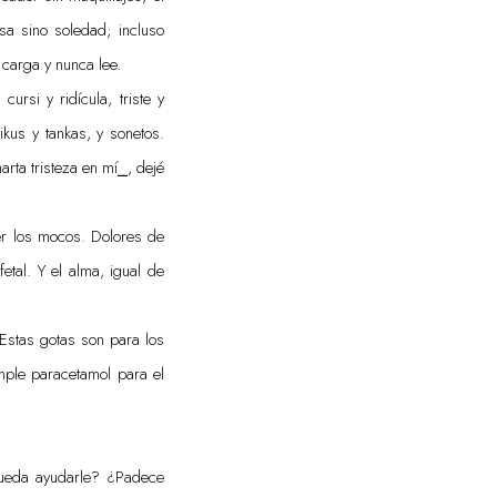
sa sino soledad; incluso
 carga y nunca lee.
ursi y ridícula, triste y
ikus y tankas, y sonetos.
arta tristeza en mí⎯, dejé
ber los mocos. Dolores de
tal. Y el alma, igual de
Estas gotas son para los
imple paracetamol para el
pueda ayudarle? ¿Padece