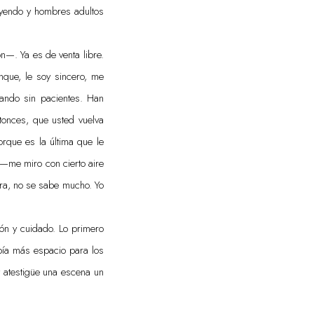
eyendo y hombres adultos
n—. Ya es de venta libre.
nque, le soy sincero, me
ando sin pacientes. Han
Entonces, que usted vuelva
rque es la última que le
—me miro con cierto aire
era, no se sabe mucho. Yo
ón y cuidado. Lo primero
abía más espacio para los
y atestigüe una escena un