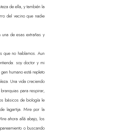
eza de ella, y también la
orro del vecino que nadie
on una de esas extrañas y
os que no hablamos. Aun
ntienda: soy doctor y mi
El gen humano está repleto
aleza. Una vida creciendo
a branquias para respirar,
os básicos de biología le
e lagartija. Mire por la
ire ahora allá abajo, los
 apareamiento o buscando