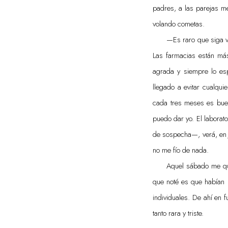
padres, a las parejas m
volando cometas.
—Es raro que siga v
Las farmacias están más
agrada y siempre lo es
llegado a evitar cualquie
cada tres meses es buen
puedo dar yo. El labora
de sospecha—, verá, en J
no me fío de nada.
Aquel sábado me que
que noté es que habían m
individuales. De ahí en 
tanto rara y triste.