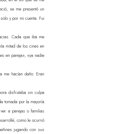
reció; se me presentó un
 solo y por mi cuenta. Fui
macias. Cada que iba me
«la mitad de los cines en
ajes en pareja», «ya nadie
ma me hacían daño. Eran
ora disfrutaba sin culpa
ida tomada por la mayoría
ver a parejas o familias
sarrollé, como le ocurrió
ueñines jugando con sus