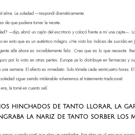
el alma. La soledad —respondí dramáticamente.
es de que pudiera tomar la receta.
? —dijo, abrió un cajón del escritorio y colocó frente a mí una cajita—. L
 en esto que es un auténtico milagro. ¿Ha visto los índices de suicidio e
gente allá ahora es increíblemente feliz. Creo que es lo que necesita. R
guro por lo visto en otras partes. Europa ya lo distribuye en farmacias y
 una semana. El efecto es inmediato. Solo tómela cada veinticuatro horas. E
 soledad sigue siendo intolerable volveremos al tratamiento tradicional.
era, la tomé en cuanto salí.
jos hinchados de tanto llorar, la ga
ngraba la nariz de tanto sorber los 
 pasos cuando sentí que algo ya cambiaba. Era algo en el aire que respir