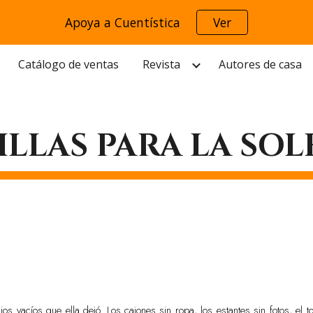
Apoya a Cuentística
Ver
ip to main content
Skip to navigat
Catálogo de ventas
Revista
Autores de casa
ILLAS PARA LA SO
ios vacíos que ella dejó. Los cajones sin ropa, los estantes sin fotos, el t