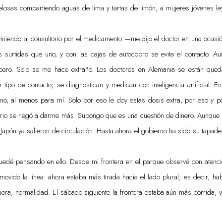
elosas compartiendo aguas de lima y tartas de limón, a mujeres jóvenes l
iniendo al consultorio por el medicamento —me dijo el doctor en una ocasió
 surtidas que uno, y con las cajas de autocobro se evita el contacto. Au
pero. Solo se me hace extraño. Los doctores en Alemania se están qued
r tipo de contacto; se diagnostican y medican con inteligencia artificial. 
o, al menos para mí. Solo por eso le doy estas dosis extra, por eso y po
torio se negó a darme más. Supongo que es una cuestión de dinero. Aunque 
apón ya salieron de circulación. Hasta ahora el gobierno ha sido su tapad
dé pensando en ello. Desde mi frontera en el parque observé con atenci
ovido la línea: ahora estaba más tirada hacia el lado plural; es decir, h
fuera, normalidad. El sábado siguiente la frontera estaba aún más corrida, 