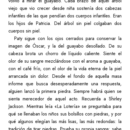
volvió a mirar el guayabo. Cada brazo de aquel árbol
viejo que vio crecer desde niña sostenía dos cabezas
infantiles de las que pendían dos cuerpos infantiles. Eran
los hijos de Patricia. Del árbol sin piel colgaban dos
cuerpos sin piel.
Paty sigue con los ojos cerrados para conservar la
imagen de Óscar, y la del guayabo desollado. De su
cabeza brota un chorro de líquido caliente. Siente el
olor de su sangre mezclándose con el aroma a guayaba,
con el café frío, con el olor de la vida eterna de la piel
arrancada sin dolor. Desde el fondo de aquella masa
informe que busca desesperadamente una respuesta,
alguien lanz
ó
la primera piedra. Siempre habrá quien se
sienta merecedor de aquel acto. Recuerda a Shirley
Jackson. Mientras leía «La Lotería» se preguntaba para
qué se llenaban los niños sus bolsillos con piedras, y por
qué algunos elegían las más lisas, las más redondas: la
tradición de tirar piedras. Prueba su propia sangre; sabe