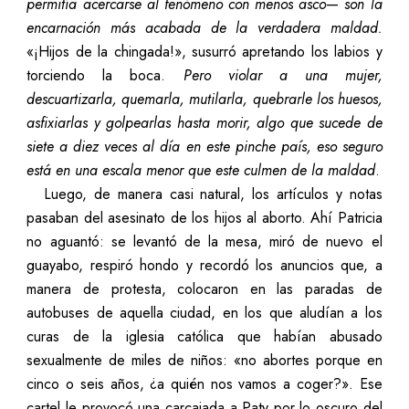
permitía acercarse al fenómeno con menos asco
—
son
la
encarnación más acabada de la verdadera maldad.
«¡Hijos de la chingada!», susurró apretando los labios y
torciendo la boca.
Pero violar a una mujer,
descuartizarla, quemarla, mutilarla, quebrarle los huesos,
asfixiarlas y golpearlas hasta morir, algo que sucede de
siete a diez veces al día en este pinche país, eso seguro
está en una escala menor que este culmen de la maldad
.
Luego, de manera casi natural, los artículos y notas
pasaban del asesinato de los hijos al aborto. Ahí Patricia
no aguantó: se levantó de la mesa, miró de nuevo el
guayabo, respiró hondo y recordó los anuncios que, a
manera de protesta, colocaron en las paradas de
autobuses de aquella ciudad, en los que aludían a los
curas de la iglesia católica que habían abusado
sexualmente de miles de niños: «no abortes porque en
cinco o seis años, ¿a quién nos vamos a coger?». Ese
cartel le provocó una carcajada a Paty por lo oscuro del