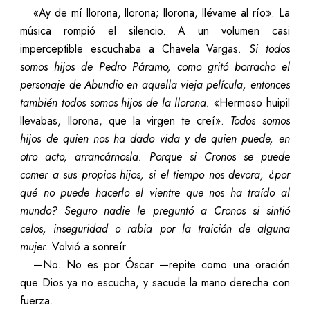
«Ay de mí llorona, llorona; llorona, llévame al río». La
música rompió el silencio. A un volumen casi
imperceptible escuchaba a Chavela Vargas.
Si todos
somos hijos de Pedro Páramo, como gritó borracho el
personaje de Abundio en aquella vieja película, entonces
también todos somos hijos de la llorona.
«Hermoso huipil
llevabas, llorona, que la virgen te creí».
Todos somos
hijos de quien nos ha dado vida y de quien puede, en
otro acto, arrancárnosla. Porque
si Cronos se puede
comer a sus propios hijos, si el tiempo nos devora, ¿por
qué no puede hacerlo el vientre que nos ha traído al
mundo? Seguro nadie le preguntó a Cronos si sintió
celos, inseguridad o rabia por la traición de alguna
mujer.
Volvió a sonreír.
—
No. No es por Óscar
—
repite como una oración
que Dios ya no escucha, y sacude la mano derecha con
fuerza.