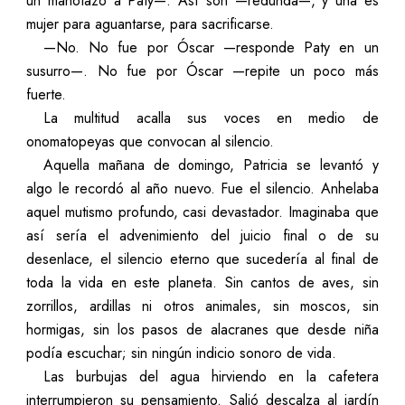
un manotazo a Paty
—
. Así son
—
redunda
—
, y una es
mujer para aguantarse, para sacrificarse.
—
No. No fue por Óscar
—
responde Paty en un
susurro
—
. No fue por Óscar
—
repite un poco más
fuerte.
La multitud acalla sus voces en medio de
onomatopeyas que convocan al silencio.
Aquella mañana de domingo, Patricia se levantó y
algo le recordó al año nuevo. Fue el silencio. Anhelaba
aquel mutismo profundo, casi devastador. Imaginaba que
así sería el advenimiento del juicio final o de su
desenlace, el silencio eterno que sucedería al final de
toda la vida en este planeta. Sin cantos de aves, sin
zorrillos, ardillas ni otros animales, sin moscos, sin
hormigas, sin los pasos de alacranes que desde niña
podía escuchar; sin ningún indicio sonoro de vida.
Las burbujas del agua hirviendo en la cafetera
interrumpieron su pensamiento. Salió descalza al jardín