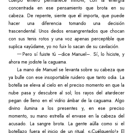
cuerpo entero permanece inmóvil, con la energía
concentrada en ese pensamiento que brota en su
cabeza. De repente, siente que él importa, que puede
hacer una diferencia tomando una decisión
trascendental. Unos dedos ensangrentados que chocan
con sus tenis rotos y una voz apenas perceptible que
suplica «ayúdame, yo no fui» lo sacan de su cavilación.
一Pero sí fuiste tú –dice Manuel–. Sí, lo hiciste, y
ahora me jodiste la caguama.
La mano de Manuel se levanta sobre su cabeza que
ya bulle con ese insoportable ruidero que tanto odia. La
botella se eleva al cielo en el preciso momento en que la
nube pasa y descubre al sol; los rayos del atardecer
pegan de lleno en el vidrio ámbar de la caguama. Algo
divino ilumina a los presentes y, en ese preciso
momento, su mano estrella el envase en la cabeza del
acusado. La sangre brota. La gente aúlla como si el
botellazo fuera el inicio de un ritual. «¡Cuélguenlo!» El