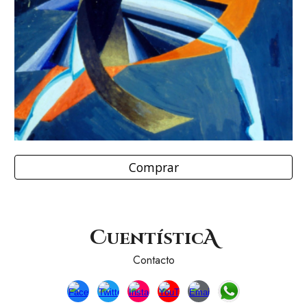
Comprar
C
A
uentístic
Contacto