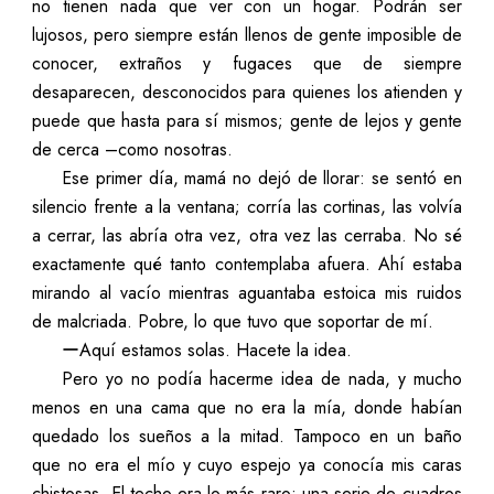
no tienen nada que ver con un hogar. Podrán ser
lujosos, pero siempre están llenos de gente imposible de
conocer, extraños y fugaces que de siempre
desaparecen, desconocidos para quienes los atienden y
puede que hasta para sí mismos; gente de lejos y gente
de cerca –como nosotras.
Ese primer día, mamá no dejó de llorar: se sentó en
silencio frente a la ventana; corría las cortinas, las volvía
a cerrar, las abría otra vez, otra vez las cerraba. No sé
exactamente qué tanto contemplaba afuera. Ahí estaba
mirando al vacío mientras aguantaba estoica mis ruidos
de malcriada. Pobre, lo que tuvo que soportar de mí.
ーAquí estamos solas. Hacete la idea.
Pero yo no podía hacerme idea de nada, y mucho
menos en una cama que no era la mía, donde habían
quedado los sueños a la mitad. Tampoco en un baño
que no era el mío y cuyo espejo ya conocía mis caras
chistosas. El techo era lo más raro: una serie de cuadros