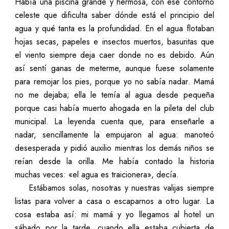
Había una piscina grande y hermosa, con ese contorno
celeste que dificulta saber dónde está el principio del
agua y qué tanta es la profundidad. En el agua flotaban
hojas secas, papeles e insectos muertos, basuritas que
el viento siempre deja caer donde no es debido. Aún
así sentí ganas de meterme, aunque fuese solamente
para remojar los pies, porque yo no sabía nadar. Mamá
no me dejaba; ella le temía al agua desde pequeña
porque casi había muerto ahogada en la pileta del club
municipal. La leyenda cuenta que, para enseñarle a
nadar, sencillamente la empujaron al agua: manoteó
desesperada y pidió auxilio mientras los demás niños se
reían desde la orilla. Me había contado la historia
muchas veces: «el agua es traicionera», decía.
Estábamos solas, nosotras y nuestras valijas siempre
listas para volver a casa o escaparnos a otro lugar. La
cosa estaba así: mi mamá y yo llegamos al hotel un
sábado por la tarde, cuando ella estaba cubierta de