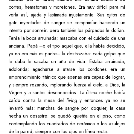
cortes, hematomas y moretones. Era muy difícil para mí
verla así, ajada y lastimada injustamente. Sus ojitos de
gato inyectados de sangre se comprimían haciendo un
intento por sonreír, pero también los párpados le dolían.
Tenía la boca arruinada; mascaba con el cuidado de una
anciana. Papá –o el tipo aquel que, ella había decidido,
ya no era más mi padre– la destrozaba: cada golpe que
le daba le sacaba un año de vida. Estaba arruinada,
adolorida; agacharse a atarse los cordones era un
emprendimiento titánico que apenas era capaz de lograr,
y siempre rezando, implorando fuerza al cielo, a Dios, la
Virgen y a santos desconocidos. La última noche había
caído contra la mesa del
living
y entonces ya no se
levantó más: manchas de sangre por doquier, la casa
hecha un desastre: se quedó quietita en el piso, como
contemplando los cuadrados de cerámica o los azulejos
de la pared, siempre con los ojos en línea recta.