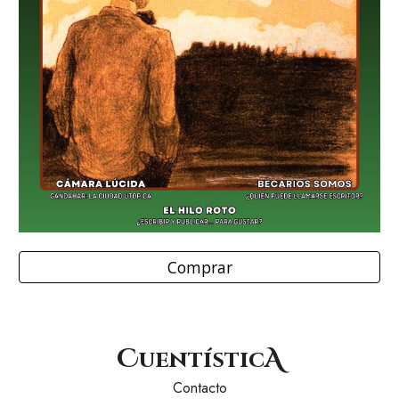
Comprar
C
A
uentístic
Contacto