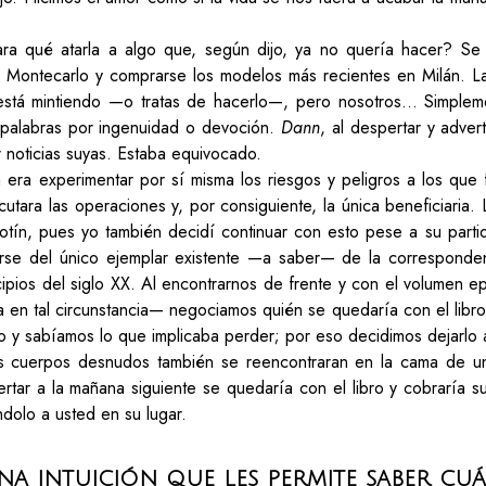
¿Para qué atarla a algo que, según dijo, ya no quería hacer? S
en Montecarlo y comprarse los modelos más recientes en Milán. L
está mintiendo —o tratas de hacerlo—, pero nosotros… Simple
palabras por ingenuidad o devoción.
Dann
, al despertar y adver
r noticias suyas. Estaba equivocado.
ra experimentar por sí misma los riesgos y peligros a los que f
ecutara las operaciones y, por consiguiente, la única beneficiaria
otín, pues yo también decidí continuar con esto pese a su part
erse del único ejemplar existente —a saber— de la corresponden
cipios del siglo XX. Al encontrarnos de frente y con el volumen 
a en tal circunstancia— negociamos quién se quedaría con el libro 
o y sabíamos lo que implicaba perder; por eso decidimos dejarlo
s cuerpos desnudos también se reencontraran en la cama de una
tar a la mañana siguiente se quedaría con el libro y cobraría su
dolo a usted en su lugar.
na intuición que les permite saber cu