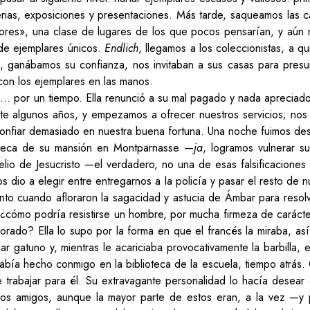
 ferias, exposiciones y presentaciones. Más tarde, saqueamos las 
yores», una clase de lugares de los que pocos pensarían, y aún m
 de ejemplares únicos.
Endlich
, llegamos a los coleccionistas, a q
 ganábamos su confianza, nos invitaban a sus casas para presu
í con los ejemplares en las manos.
… por un tiempo. Ella renunció a su mal pagado y nada apreciado 
nte algunos años, y empezamos a ofrecer nuestros servicios; n
confiar demasiado en nuestra buena fortuna. Una noche fuimos des
lioteca de su mansión en Montparnasse —
ja
, logramos vulnerar s
lio de Jesucristo —el verdadero, no una de esas falsificacione
s dio a elegir entre entregarnos a la policía y pasar el resto de n
unto cuando afloraron la sagacidad y astucia de Ámbar para resol
 ¿cómo podría resistirse un hombre, por mucha firmeza de caráct
lorado? Ella lo supo por la forma en que el francés la miraba, as
ar gatuno y, mientras le acariciaba provocativamente la barbilla, el
 había hecho conmigo en la biblioteca de la escuela, tiempo atrás.
 trabajar para él. Su extravagante personalidad lo hacía desear
uchos amigos, aunque la mayor parte de estos eran, a la vez —