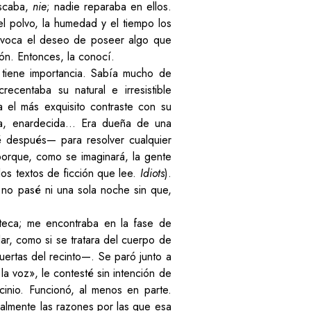
uscaba,
nie
; nadie reparaba en ellos.
el polvo, la humedad y el tiempo los
rovoca el deseo de poseer algo que
ión. Entonces, la conocí.
tiene importancia. Sabía mucho de
recentaba su natural e irresistible
a el más exquisito contraste con su
iosa, enardecida… Era dueña de una
bé después
—
para resolver cualquier
 porque, como se imaginará, la gente
 los textos de ficción que lee.
Idiots
).
 no pasé ni una sola noche sin que,
oteca; me encontraba en la fase de
r, como si se tratara del cuerpo de
uertas del recinto—. Se paró junto a
 la voz», le contesté sin intención de
ocinio. Funcionó, al menos en parte.
almente las razones por las que esa