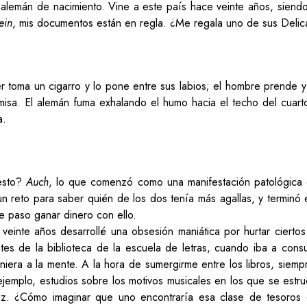
lemán de nacimiento. Vine a este país hace veinte años, siendo 
ein
, mis documentos están en regla. ¿Me regala uno de sus Deli
ier toma un cigarro y lo pone entre sus labios; el hombre prende y
misa. El alemán fuma exhalando el humo hacia el techo del cuarto
a.
esto?
Auch
, lo que comenzó como una manifestación patológica
 un reto para saber quién de los dos tenía más agallas, y terminó 
de paso ganar dinero con ello.
 veinte años desarrollé una obsesión maniática por hurtar ciert
tes de la biblioteca de la escuela de letras, cuando iba a consul
viniera a la mente. A la hora de sumergirme entre los libros, siem
jemplo, estudios sobre los motivos musicales en los que se estru
z. ¿Cómo imaginar que uno encontraría esa clase de tesoros e