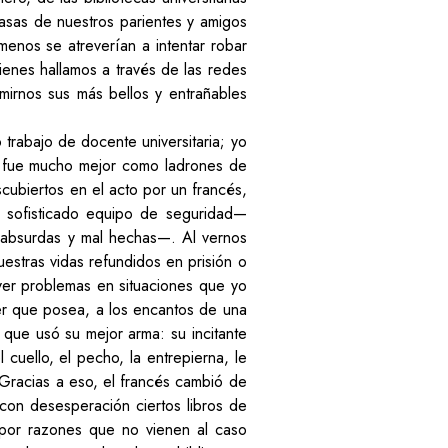
casas de nuestros parientes y amigos
enos se atreverían a intentar robar
uienes hallamos a través de las redes
mirnos sus más bellos y entrañables
trabajo de docente universitaria; yo
os fue mucho mejor como ladrones de
cubiertos en el acto por un francés,
u sofisticado equipo de seguridad—
s absurdas y mal hechas—. Al vernos
uestras vidas refundidos en prisión o
ver problemas en situaciones que yo
er que posea, a los encantos de una
í que usó su mejor arma: su incitante
 cuello, el pecho, la entrepierna, le
 Gracias a eso, el francés cambió de
 con desesperación ciertos libros de
y por razones que no vienen al caso