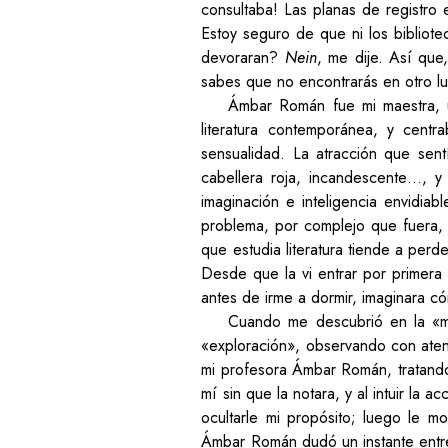
consultaba! Las planas de registro
Estoy seguro de que ni los bibliote
devoraran?
Nein
, me dije. Así qu
sabes que no encontrarás en otro lu
Ámbar Román fue mi maestra, 
literatura contemporánea, y centra
sensualidad. La atracción que sent
cabellera roja, incandescente…, y
imaginación e inteligencia envidia
problema, por complejo que fuera, d
que estudia literatura tiende a perd
Desde que la vi entrar por primera
antes de irme a dormir, imaginara c
Cuando me descubrió en la «mo
«exploración», observando con aten
mi profesora Ámbar Román, tratando 
mí sin que la notara, y al intuir la 
ocultarle mi propósito; luego le mo
Ámbar Román dudó un instante entre