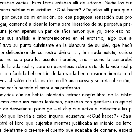
 estaban vacías. Esos libros estaban allí de adorno. Nadie los b
carios sabían que existían. ¿Qué hacer? ¿Dejarlos allí para que 
e, por causa de mi ambición, de esa pegajosa sensación que p
gar, comencé a idear la forma para liberarlos de su perpetua pris
una joven apenas un par de años mayor que yo, pero eso no 
ba sus análisis e interpretaciones en el erotismo, algo que ac
í tuvo su punto culminante en la blancura de su piel, que hací
 la delicadeza de su rostro divino…, y la mirada astuta, cur
bles, no solo para los asuntos literarios, sino —como lo compro
e la vida real (y abro un paréntesis sobre esto de la vida real
er con facilidad el sentido de la realidad en oposición directa con
 vez al salón de clases desarrollé una nueva y secreta obsesión;
ómo sería hacerle el amor a mi profesora.
vida» aún no había intentado extraer ningún libro de la bibli
ción cómo mis manos tentaban, palpaban con gentileza un ejempla
de desvelar su punto ge —el chip que activa el detector a las p
acción que llevaría a cabo, inquirió, acusativa: «¿Qué haces?» «Baja
stré el libro que sujetaba mientras justificaba mi intento de latr
 delatarme o creerse el cuento que acababa de contarle, especi