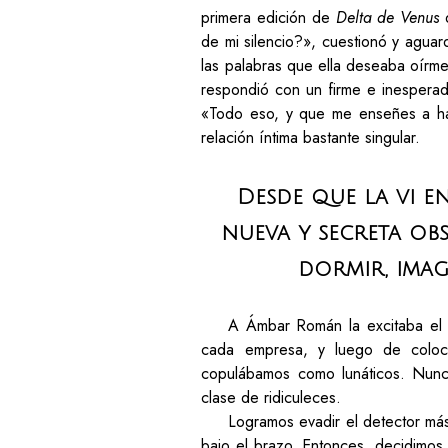
primera edición de
Delta de Venus
d
de mi silencio?», cuestionó y agua
las palabras que ella deseaba oírme
respondió con un firme e inesperad
«Todo eso, y que me enseñes a ha
relación íntima bastante singular.
Desde que la vi e
nueva y secreta obs
dormir, imag
A Ámbar Román la excitaba el r
cada empresa, y luego de coloca
copulábamos como lunáticos. Nunc
clase de ridiculeces.
Logramos evadir el detector más
bajo el brazo. Entonces, decidimos p