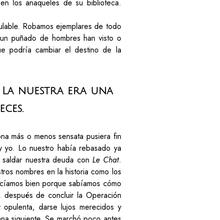
en los anaqueles de su biblioteca.
lculable. Robamos ejemplares de todo
lo un puñado de hombres han visto o
ue podría cambiar el destino de la
La nuestra era una
eces.
na más o menos sensata pusiera fin
 y yo. Lo nuestro había rebasado ya
as saldar nuestra deuda con
Le Chat
.
ros nombres en la historia como los
 hacíamos bien porque sabíamos cómo
 después de concluir la Operación
y opulenta, darse lujos merecidos y
ñana siguiente. Se marchó poco antes