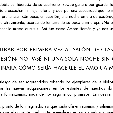
ebía ser liberada de su cautiverio. «¿Qué ganaré por guardar 
rdó a escuchar mi mejor oferta, y que por una casualidad que no 
 pronunciar. «Un beso, un acostón, una noche entera de pasión», 
o atrevimiento, acercando lentamente su boca a mi oreja: «No 
cer lo mismo que tú». Así fue como Ámbar Román y yo nos uni
ntrar por primera vez al salón de cla
esión; no pasé ni una sola noche sin 
inara cómo sería hacerle el amor a 
iesgo de ser sorprendidos robando los ejemplares de la bibliot
r las nuevas adquisiciones en los estantes de nuestros libr
a formalizamos: nada de noviazgo ni compromisos. La nuestra 
 pronto de lo imaginado, así que cada día entrabamos y salíamos
asar al siguiente nivel: hurtar ejemplares escasos y valiosos: prime