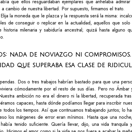
abía que ellos resguardaban ejemplares que anhelaba admirar 
 a cambio de nuestra libertad. Por supuesto, firmamos el trato.
? Elija la moneda que le plazca y la respuesta será la misma: inca
bles de conseguir o replicar en la actualidad, aquellos que so
historia milenaria y sabiduría ancestral; quizá hasta alguno q
no.
s: nada de noviazgo ni compromisos. 
idad que superaba esa clase de ridicul
pendas. Dos o tres trabajos habrían bastado para que una perso
a y viviera cómodamente por el resto de sus días. Pero no Ámbar
 Nuestra ambición no era el dinero ni la libertad, recuperada tr
ramos capaces, hasta dónde podíamos llegar para inscribir nuest
 de todos los tiempos. Así que continuamos trabajando juntos; lo
eso los márgenes de error eran mínimos. Hasta que una noche,
bía tenido suficiente. Quería llevar, dijo, una vida tranquila 
jo. Hicimos el amor como si la vida se nos fuera a acabar la ma