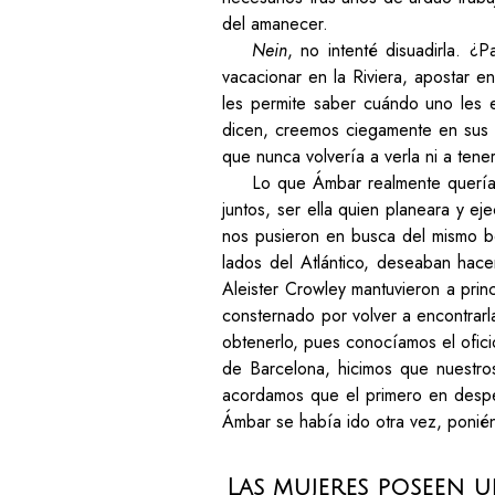
del amanecer.
Nein
, no intenté disuadirla. 
vacacionar en la Riviera, apostar 
les permite saber cuándo uno les 
dicen, creemos ciegamente en sus 
que nunca volvería a verla ni a tene
Lo que Ámbar realmente quería e
juntos, ser ella quien planeara y ej
nos pusieron en busca del mismo b
lados del Atlántico, deseaban hac
Aleister Crowley mantuvieron a prin
consternado por volver a encontrarl
obtenerlo, pues conocíamos el ofici
de Barcelona, hicimos que nuestro
acordamos que el primero en desper
Ámbar se había ido otra vez, ponién
Las mujeres poseen u