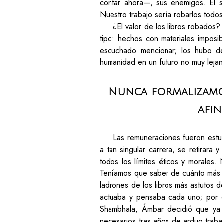
contar ahora—, sus enemigos. Él s
Nuestro trabajo sería robarlos todos
¿El valor de los libros robados
tipo: hechos con materiales imposi
escuchado mencionar; los hubo de 
humanidad en un futuro no muy leja
Nunca formalizamo
afin
Las remuneraciones fueron estu
a tan singular carrera, se retirar
todos los límites éticos y morales.
Teníamos que saber de cuánto más é
ladrones de los libros más astutos
actuaba y pensaba cada uno; por 
Shambhala, Ámbar decidió que ya ha
necesarios tras años de arduo traba