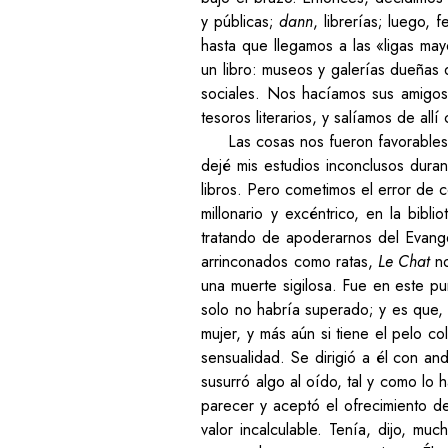
y públicas;
dann
, librerías; luego,
hasta que llegamos a las «ligas ma
un libro: museos y galerías dueñas
sociales. Nos hacíamos sus amigos,
tesoros literarios, y salíamos de all
Las cosas nos fueron favorables
dejé mis estudios inconclusos dura
libros. Pero cometimos el error de 
millonario y excéntrico, en la bib
tratando de apoderarnos del Evange
arrinconados como ratas,
Le Chat
no
una muerte sigilosa. Fue en este p
solo no habría superado; y es que,
mujer, y más aún si tiene el pelo co
sensualidad. Se dirigió a él con and
susurró algo al oído, tal y como lo
parecer y aceptó el ofrecimiento de
valor incalculable. Tenía, dijo, m