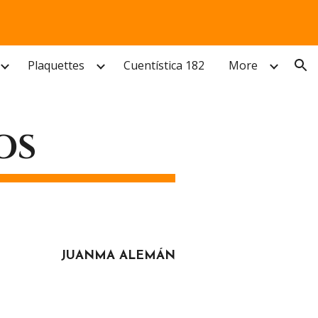
ion
Plaquettes
Cuentística 182
More
OS
JUANMA ALEMÁN