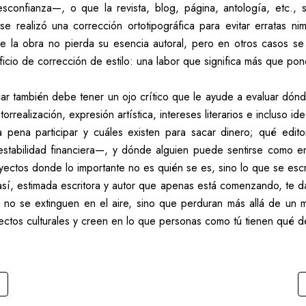
confianza—, o que la revista, blog, página, antología, etc., 
e realizó una corrección ortotipográfica para evitar erratas ni
e la obra no pierda su esencia autoral, pero en otros casos 
icio de corrección de estilo: una labor que significa más que pone
car también debe tener un ojo crítico que le ayude a evaluar dón
realización, expresión artística, intereses literarios e incluso ide
 pena participar y cuáles existen para sacar dinero; qué edit
estabilidad financiera—, y dónde alguien puede sentirse como e
oyectos donde lo importante no es quién se es, sino lo que se escr
sí, estimada escritora y autor que apenas está comenzando, te dar
o se extinguen en el aire, sino que perduran más allá de un mo
yectos culturales y creen en lo que personas como tú tienen qué de