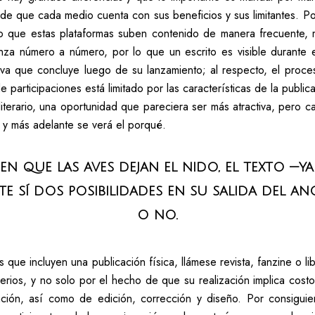
 de que cada medio cuenta con sus beneficios y sus limitantes. Po
o que estas plataformas suben contenido de manera frecuente, m
a número a número, por lo que un escrito es visible durante el
tiva que concluye luego de su lanzamiento; al respecto, el proc
participaciones está limitado por las características de la publi
o literario, una oportunidad que pareciera ser más atractiva, pero
y más adelante se verá el porqué.
n que las aves dejan el nido, el texto —y
e sí dos posibilidades en su salida del a
o no.
s que incluyen una publicación física, llámese revista, fanzine o l
erios, y no solo por el hecho de que su realización implica cost
eación, así como de edición, corrección y diseño. Por consigui