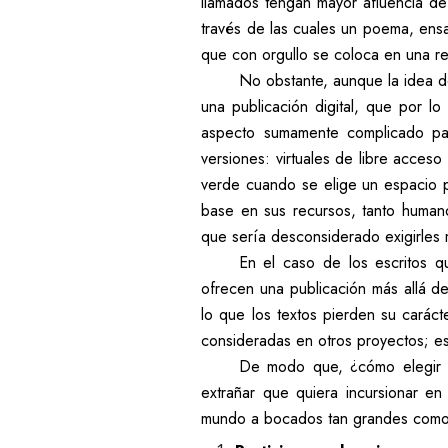
llamados tengan mayor afluencia de
través de las cuales un poema, ensa
que con orgullo se coloca en una repi
No obstante, aunque la idea de
una publicación digital, que por l
aspecto sumamente complicado para
versiones: virtuales de libre acces
verde cuando se elige un espacio p
base en sus recursos, tanto humano
que sería desconsiderado exigirles
En el caso de los escritos q
ofrecen una publicación más allá del
lo que los textos pierden su caráct
consideradas en otros proyectos; es
De modo que, ¿cómo elegir a 
extrañar que quiera incursionar en
mundo a bocados tan grandes como l