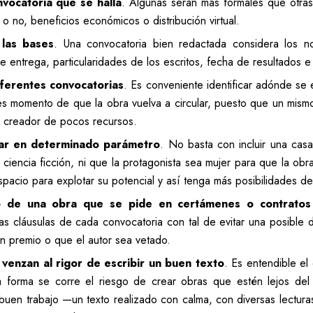
nvocatoria que se halla
. Algunas serán más formales que otras,
 o no, beneficios económicos o distribución virtual.
 las bases
. Una convocatoria bien redactada considera los 
e entrega, particularidades de los escritos, fecha de resultados e
ferentes convocatorias
. Es conveniente identificar adónde se e
s momento de que la obra vuelva a circular, puesto que un mismo
n creador de pocos recursos.
jar en determinado parámetro
. No basta con incluir una cas
o ciencia ficción, ni que la protagonista sea mujer para que la obr
pacio para explotar su potencial y así tenga más posibilidades d
to de una obra que se pide en certámenes o contratos 
las cláusulas de cada convocatoria con tal de evitar una posibl
un premio o que el autor sea vetado.
 venzan al rigor de escribir un buen texto
. Es entendible el
ta forma se corre el riesgo de crear obras que estén lejos del
l buen trabajo —un texto realizado con calma, con diversas lectur