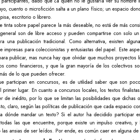
 participantes, dado que ¿a quién no le gustaría ver su nombre 
yo, cuento o microficción salta a un plano físico; un espacio don
sa, escritorio o librero.
 tinta sobre papel parece la más deseable, no está de más consid
o general son de libre acceso y pueden compartirse con solo un
 una publicación tradicional. Como alternativa, existen algu
o e impresas para coleccionistas y entusiastas del papel. Este 
ara publicar, mas nunca hay que olvidar que muchos proyectos li
s como financieros, y que la gran mayoría de los colectivos so
 más de lo que pueden ofrecer.
ue participan en concursos, es de utilidad saber que son poc
 primer lugar. En cuanto a concursos locales, los textos finalist
er de inédito, por lo que se limitan las posibilidades que dichas
to, claro, según las políticas de publicación que cada espacio co
dónde mandar un texto? Si el autor ha decidido participar en 
 todas las que encuentre, porque existe un impulso creativo, 
as ansias de ser leídos. Por ende, es común caer en alguna de la