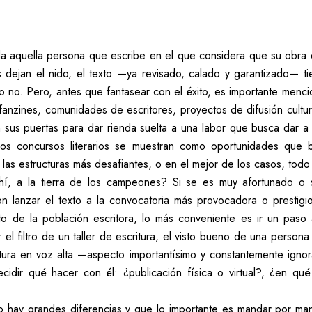
a aquella persona que escribe en el que considera que su obra es
dejan el nido, el texto —ya revisado, calado y garantizado— ti
 o no. Pero, antes que fantasear con el éxito, es importante menc
as, fanzines, comunidades de escritores, proyectos de difusión cult
n sus puertas para dar rienda suelta a una labor que busca dar 
los concursos literarios se muestran como oportunidades que
 las estructuras más desafiantes, o en el mejor de los casos, todo 
hí, a la tierra de los campeones? Si se es muy afortunado o
 lanzar el texto a la convocatoria más provocadora o prestigios
o de la población escritora, lo más conveniente es ir un paso 
 filtro de un taller de escritura, el visto bueno de una persona 
tura en voz alta —aspecto importantísimo y constantemente igno
idir qué hacer con él: ¿publicación física o virtual?, ¿en qué 
no hay grandes diferencias y que lo importante es mandar por m