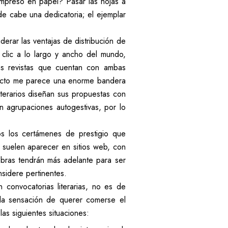
impreso en papel? Pasar las hojas a
de cabe una dedicatoria; el ejemplar
erar las ventajas de distribución de
 clic a lo largo y ancho del mundo,
nas revistas que cuentan con ambas
aspecto me parece una enorme bandera
terarios diseñan sus propuestas con
n agrupaciones autogestivas, por lo
os los certámenes de prestigio que
as suelen aparecer en sitios web, con
 obras tendrán más adelante para ser
nsidere pertinentes.
convocatorias literarias, no es de
y la sensación de querer comerse el
s siguientes situaciones: